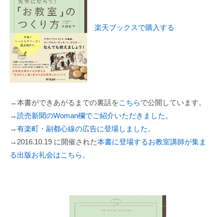
楽天ブックスで購入する
→本書ができあがるまでの裏話を
こちら
で公開しています。
→
読売新聞のWoman欄でご紹介いただきました
。
→
有楽町・副都心線の広告に登場しました
。
→2016.10.19 に開催された
本書に登場するお教室講師が集ま
る出版お礼会はこちら
。