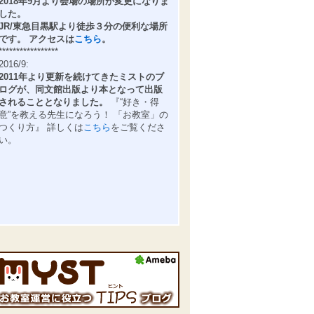
2018年9月より会場の場所が変更になりま
した。
JR/東急目黒駅より徒歩３分の便利な場所
です。 アクセスは
こちら
。
*****************
2016/9:
2011年より更新を続けてきたミストのブ
ログが、同文館出版より本となって出版
されることとなりました。
『“好き・得
意”を教える先生になろう！ 「お教室」の
つくり方』 詳しくは
こちら
をご覧くださ
い。